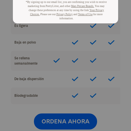
Absorbe los
olores
Es ligera
Baja en polvo
Se rellena
semanalmente
De baja dispersión
Biodegradable
ORDENA AHORA