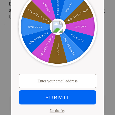
Un gato blanco y gris está sentado frente a una bolsa de 
PRUEBA PRETTYLITTER
Comparación de arenas
A base de
Arcilla
Tofu
Sílice
Característica
plantas
Tabla comparativa de la cama de sílice frente a la arcilla, los residuos vegetales
Sin grumos
pesados