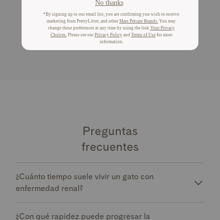
cambian de color para alertarte sobre posibles
problemas de sangre, niveles de pH anormales u otros
indicadores de salud. Esto permite una intervención
veterinaria más rápida, lo que podría mejorar los
resultados para tu amigo felino.
Preguntas
frecuentes
¿Cuánto tiempo suele vivir un gato con
enfermedad renal?
¿Con qué rapidez puede progresar la