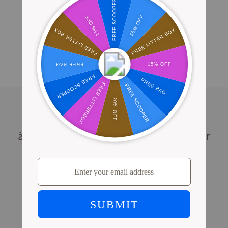
Manténte alerta
Usa la tecnología de PrettyLitter para detectar sangre
en la orina o cambios en el pH urinario que puedan
indicar problemas renales.
¿Cómo puede ayudarte PrettyLitter
a
vigilar la salud renal de tu gato?
La tecnología de cambio de color de PrettyLitter
ofrece una forma sencilla de detectar posibles signos
tempranos de problemas renales. Nuestros cristales