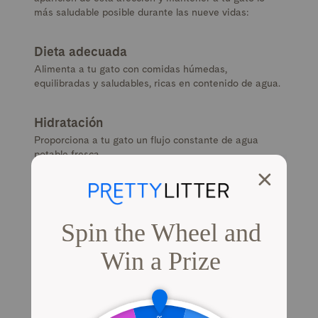
más saludable posible durante las nueve vidas:
Dieta adecuada
Alimenta a tu gato con comidas húmedas,
equilibradas y saludables, ricas en contenido de agua.
Hidratación
Proporciona a tu gato un flujo constante de agua
potable fresca.
Estilo de vida saludable
Ayuda a tu gato a mantener un peso saludable para
evitar la obesidad y la diabetes, que pueden estar
relacionadas con la insuficiencia renal.
Chequeos estándar
Lleva a tu gatito al veterinario dos veces al año.