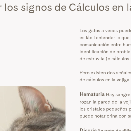
 los signos de
Cálculos en l
Los gatos a veces pued
es fácil entender lo que
comunicación entre huma
identificación de probl
de estruvita (o cálculos 
Pero existen dos señale
de cálculos en la vejiga
Hematuria
Hay sangre 
rozan la pared de la ve
los cristales pequeños p
puede notar orina con s
Disuria
Se trata de difi