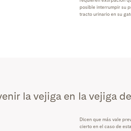
requieren extirpación q
posible interrumpir su p
tracto urinario en su gat
nir la vejiga
en la vejiga d
Dicen que más vale prev
cierto en el caso de est