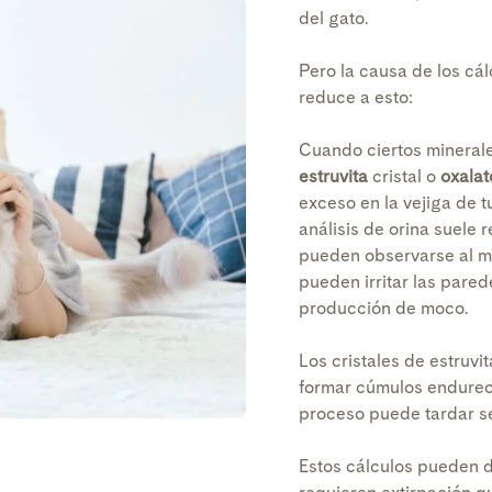
del gato.
Pero la causa de los cál
reduce a esto:
Cuando ciertos minerale
estruvita
cristal o
oxalat
exceso en la vejiga de t
análisis de orina suele r
pueden observarse al m
pueden irritar las pared
producción de moco.
Los cristales de estruvi
formar cúmulos endurec
proceso puede tardar s
Estos cálculos pueden d