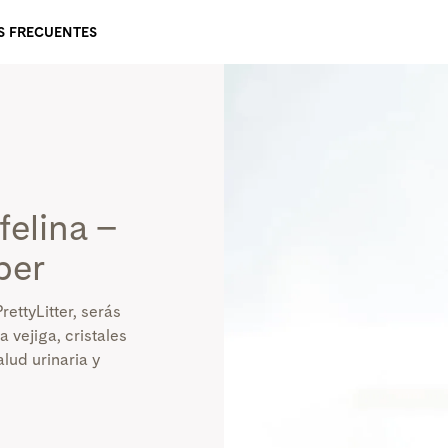
S FRECUENTES
 felina
–
ber
rettyLitter, serás
a vejiga, cristales
lud urinaria y