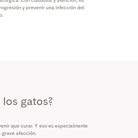
uirúrgica. Con cuidados y atención, es
rogresión y prevenir una infección del
o.
e los gatos?
enir que curar. Y eso es especialmente
a grave afección.